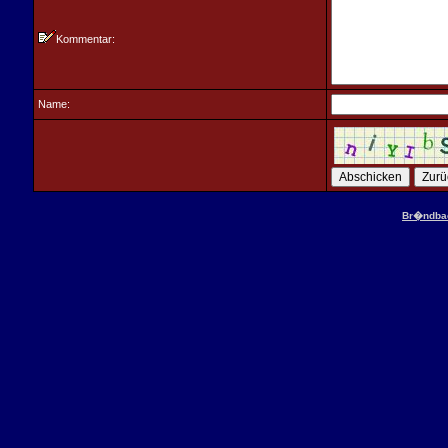
Kommentar:
Name:
Br�ndbac