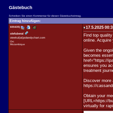
Gästebuch
Schreiben Sie einen Kommentar für diesen Gästebucheintrag.
Eintrag hinzufügen:
17.5.2025 00:
600435)
olefuberal
Find top quali
oteekul(at)polandychart.com
online. Acquire
Ort:
Mozambique
Given the ongoi
becomes essenti
href="https://ip
ensures you acqu
treatment journ
Discover more 
https://cassan
Obtain your med
[URL=https://bu
virtually for rapi